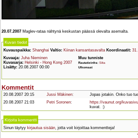
20.07.2007
Maglev-rataa nähtynä keskustan päässä olevalta asemalta.
Kuvan tiedot
Kuvauspaikka:
Shanghai
Valtio:
Kiinan kansantasavalta
Koordinaatit:
31
Kuvaaja:
Juha Nieminen
Muu tunniste
Kuvasarja:
Helsinki - Hong Kong 2007
Rautatieinfra:
Silta
Lisätty:
20.08.2007 00:00
Ulkomaat
Kommentit
20.08.2007 20:15
Jussi Mäkinen
:
Jopas jotakin. Onko tuo tuo
20.08.2007 21:03
Petri Soronen
:
https://vaunut.org/kuvasiv
kuvat. :)
Kirjoita kommentti
Sinun täytyy
kirjautua sisään
, jotta voit kirjoittaa kommentteja!