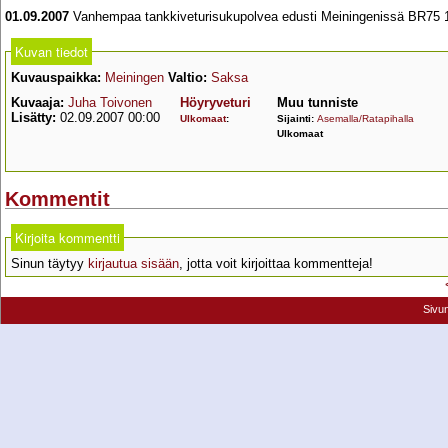
01.09.2007
Vanhempaa tankkiveturisukupolvea edusti Meiningenissä BR75 
Kuvan tiedot
Kuvauspaikka:
Meiningen
Valtio:
Saksa
Kuvaaja:
Juha Toivonen
Höyryveturi
Muu tunniste
Lisätty:
02.09.2007 00:00
Ulkomaat
:
Sijainti:
Asemalla/Ratapihalla
Ulkomaat
Kommentit
Kirjoita kommentti
Sinun täytyy
kirjautua sisään
, jotta voit kirjoittaa kommentteja!
Sivu