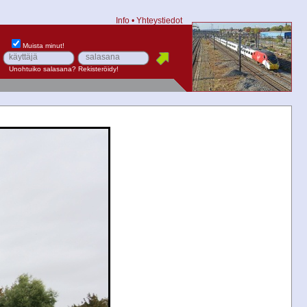
Info
•
Yhteystiedot
Muista minut!
Unohtuiko salasana?
Rekisteröidy!