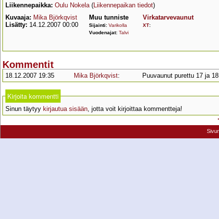
Liikennepaikka:
Oulu Nokela
(
Liikennepaikan tiedot
)
Kuvaaja:
Mika Björkqvist
Muu tunniste
Virkatarvevaunut
Lisätty:
14.12.2007 00:00
Sijainti:
Varikolla
XT
:
Vuodenajat:
Talvi
Kommentit
18.12.2007 19:35
Mika Björkqvist
:
Puuvaunut purettu 17 ja 18
Kirjoita kommentti
Sinun täytyy
kirjautua sisään
, jotta voit kirjoittaa kommentteja!
Sivu