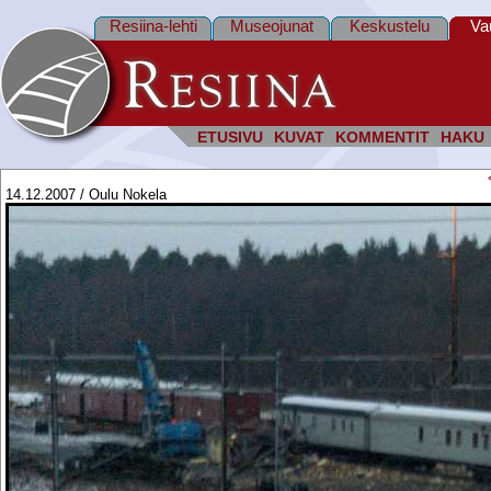
Resiina-lehti
Museojunat
Keskustelu
Va
ETUSIVU
KUVAT
KOMMENTIT
HAKU
14.12.2007 / Oulu Nokela