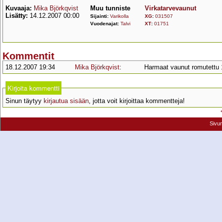
Kuvaaja:
Mika Björkqvist
Muu tunniste
Virkatarvevaunut
Lisätty:
14.12.2007 00:00
Sijainti:
Varikolla
XG
:
031507
Vuodenajat:
Talvi
XT
:
01751
Kommentit
18.12.2007 19:34
Mika Björkqvist
:
Harmaat vaunut romutettu 
Kirjoita kommentti
Sinun täytyy
kirjautua sisään
, jotta voit kirjoittaa kommentteja!
Sivu