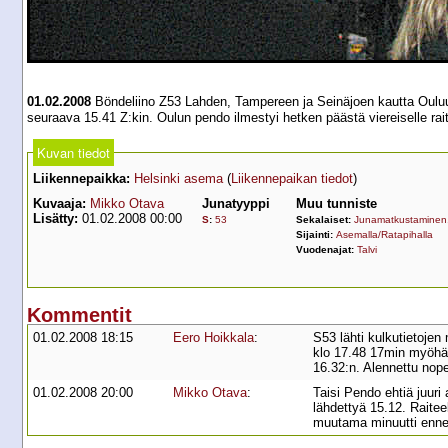
01.02.2008
Böndeliino Z53 Lahden, Tampereen ja Seinäjoen kautta Ouluun.
seuraava 15.41 Z:kin. Oulun pendo ilmestyi hetken päästä viereiselle rai
Kuvan tiedot
Liikennepaikka:
Helsinki asema
(
Liikennepaikan tiedot
)
Kuvaaja:
Mikko Otava
Junatyyppi
Muu tunniste
Lisätty:
01.02.2008 00:00
S
:
53
Sekalaiset:
Junamatkustaminen
Sijainti:
Asemalla/Ratapihalla
Vuodenajat:
Talvi
Kommentit
01.02.2008 18:15
Eero Hoikkala
:
S53 lähti kulkutietojen
klo 17.48 17min myöhäss
16.32:n. Alennettu nope
01.02.2008 20:00
Mikko Otava
:
Taisi Pendo ehtiä juuri
lähdettyä 15.12. Raiteel
muutama minuutti enne