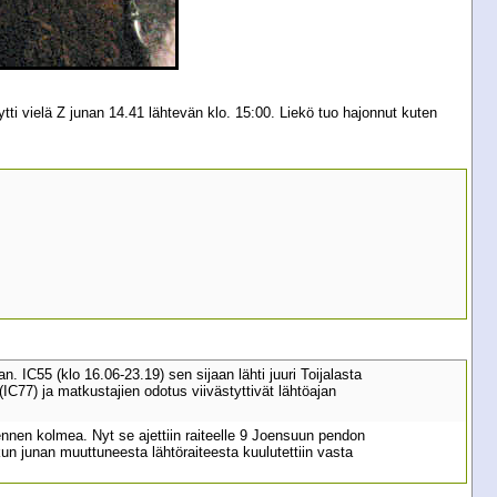
ti vielä Z junan 14.41 lähtevän klo. 15:00. Liekö tuo hajonnut kuten
. IC55 (klo 16.06-23.19) sen sijaan lähti juuri Toijalasta
IC77) ja matkustajien odotus viivästyttivät lähtöajan
o ennen kolmea. Nyt se ajettiin raiteelle 9 Joensuun pendon
e kun junan muuttuneesta lähtöraiteesta kuulutettiin vasta