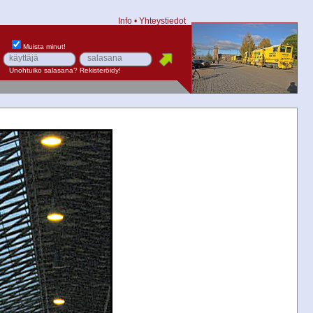
Info
•
Yhteystiedot
Muista minut!
Unohtuiko salasana?
Rekisteröidy!