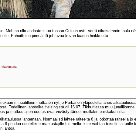
 Mahtaa olla ahdasta istua tuossa Ouluun asti. Vartti aikaisemmin taulu näyt
teelle. Pahoittelen pimeästä johtuvaa kuvan laadun heikkoutta.
,
Matkustaja
 mukaan minuutilleen matkaten nyt jo Parkanon yläpuolella lähes aikataulussaan
ä. Todellinen lähtöaika Helsingistä oli 16.07. Tikkurilassa muu junaliikenne (
us ja matkustajien odotus ovat viivästyttäneet muillakin paikkakunnilla.
 aikataulussa lähtemään. Normaalisti lähtee raiteelta 8 ja lötköttää raiteella j
la 8 pendoa odotelleille matkustajille tuli melko kiire vaihtaa toiselle laiturill
n lähtöä.