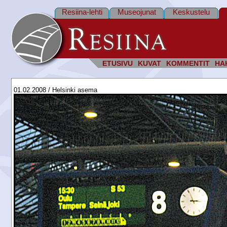
Resiina-lehti
Museojunat
Keskustelu
ETUSIVU
KUVAT
KOMMENTIT
HA
01.02.2008 / Helsinki asema