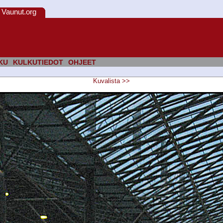
Vaunut.org
KU
KULKUTIEDOT
OHJEET
Kuvalista
>>