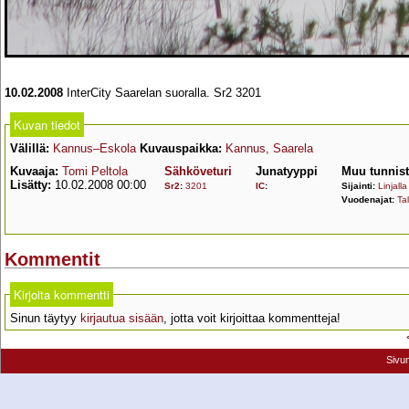
10.02.2008
InterCity Saarelan suoralla. Sr2 3201
Kuvan tiedot
Välillä:
Kannus–Eskola
Kuvauspaikka:
Kannus, Saarela
Kuvaaja:
Tomi Peltola
Sähköveturi
Junatyyppi
Muu tunnis
Lisätty:
10.02.2008 00:00
Sr2
:
3201
IC
:
Sijainti:
Linjalla
Vuodenajat:
Tal
Kommentit
Kirjoita kommentti
Sinun täytyy
kirjautua sisään
, jotta voit kirjoittaa kommentteja!
Sivu