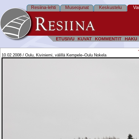
Resiina-lehti
Museojunat
Keskustelu
Va
ETUSIVU
KUVAT
KOMMENTIT
HAKU
10.02.2008 / Oulu, Kiviniemi, välillä Kempele–Oulu Nokela