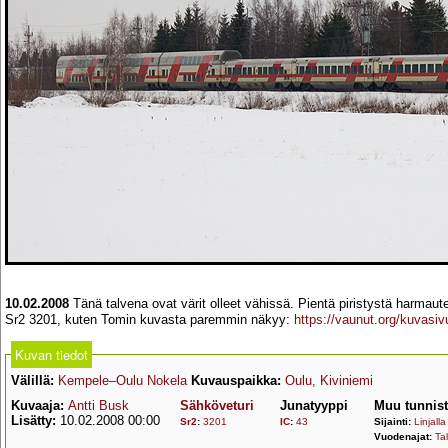
10.02.2008
Tänä talvena ovat värit olleet vähissä. Pientä piristystä harm
Sr2 3201, kuten Tomin kuvasta paremmin näkyy:
https://vaunut.org/kuvasi
Kuvan tiedot
Välillä:
Kempele–Oulu Nokela
Kuvauspaikka:
Oulu, Kiviniemi
Kuvaaja:
Antti Busk
Sähköveturi
Junatyyppi
Muu tunnis
Lisätty:
10.02.2008 00:00
Sr2
:
3201
IC
:
43
Sijainti:
Linjalla
Vuodenajat:
Tal