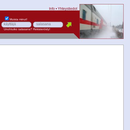
Info
•
Yhteystiedot
Muista minut!
Unohtuiko salasana?
Rekisteröidy!