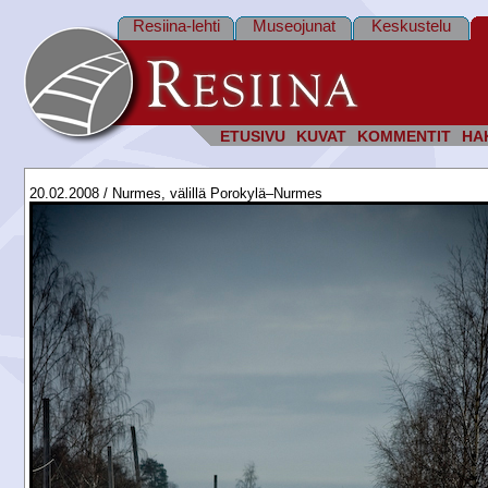
Resiina-lehti
Museojunat
Keskustelu
ETUSIVU
KUVAT
KOMMENTIT
HA
20.02.2008 / Nurmes, välillä Porokylä–Nurmes