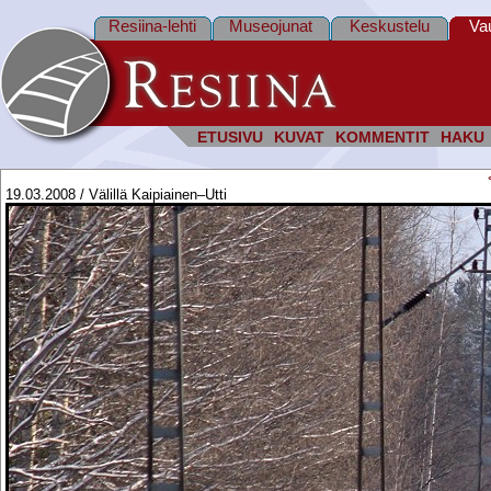
Resiina-lehti
Museojunat
Keskustelu
Va
ETUSIVU
KUVAT
KOMMENTIT
HAKU
19.03.2008 / Välillä Kaipiainen–Utti