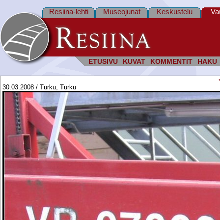
Resiina-lehti
Museojunat
Keskustelu
Va
ETUSIVU
KUVAT
KOMMENTIT
HAKU
30.03.2008 / Turku, Turku