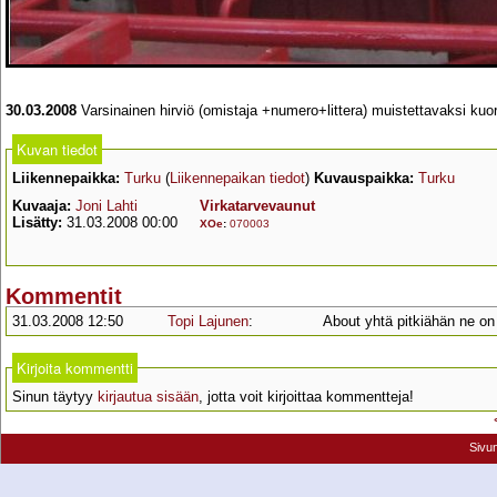
30.03.2008
Varsinainen hirviö (omistaja +numero+littera) muistettavaksi kuo
Kuvan tiedot
Liikennepaikka:
Turku
(
Liikennepaikan tiedot
)
Kuvauspaikka:
Turku
Kuvaaja:
Joni Lahti
Virkatarvevaunut
Lisätty:
31.03.2008 00:00
XOe
:
070003
Kommentit
31.03.2008 12:50
Topi Lajunen
:
About yhtä pitkiähän ne on
Kirjoita kommentti
Sinun täytyy
kirjautua sisään
, jotta voit kirjoittaa kommentteja!
Sivu