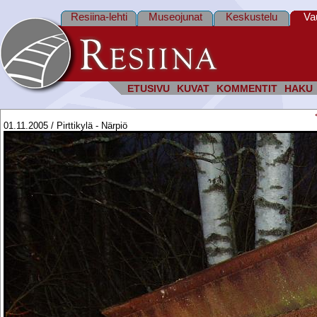
Resiina-lehti
Museojunat
Keskustelu
Va
ETUSIVU
KUVAT
KOMMENTIT
HAKU
01.11.2005 / Pirttikylä - Närpiö