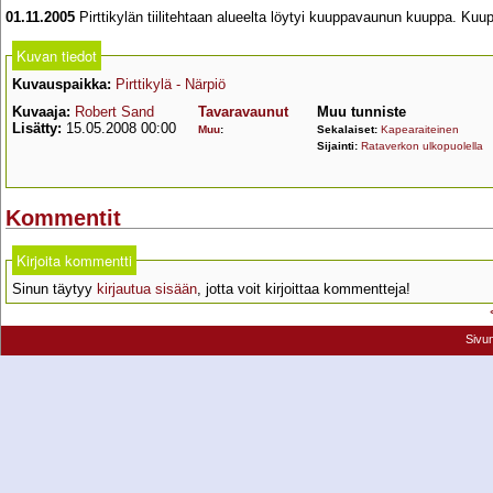
01.11.2005
Pirttikylän tiilitehtaan alueelta löytyi kuuppavaunun kuuppa. Kuup
Kuvan tiedot
Kuvauspaikka:
Pirttikylä - Närpiö
Kuvaaja:
Robert Sand
Tavaravaunut
Muu tunniste
Lisätty:
15.05.2008 00:00
Muu
:
Sekalaiset:
Kapearaiteinen
Sijainti:
Rataverkon ulkopuolella
Kommentit
Kirjoita kommentti
Sinun täytyy
kirjautua sisään
, jotta voit kirjoittaa kommentteja!
Sivu