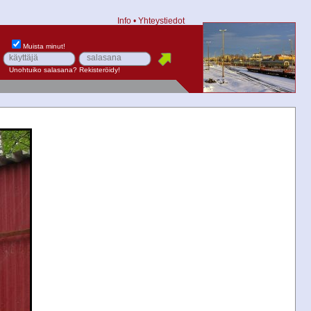
Info
•
Yhteystiedot
Muista minut!
Unohtuiko salasana?
Rekisteröidy!