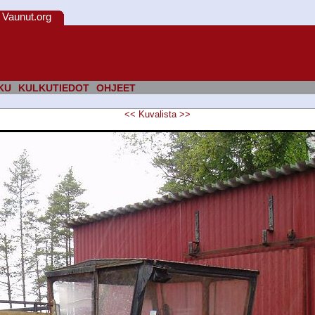
Vaunut.org
KU
KULKUTIEDOT
OHJEET
<<
Kuvalista
>>