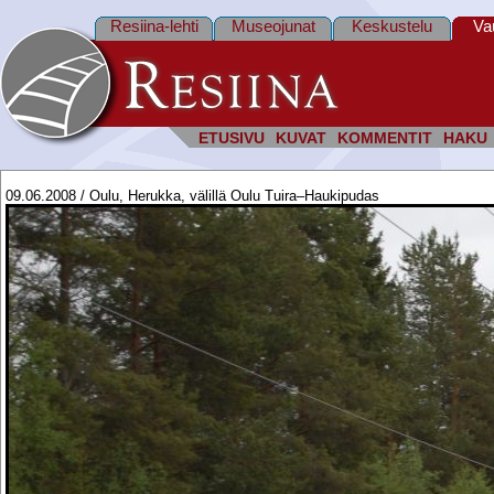
Resiina-lehti
Museojunat
Keskustelu
Va
ETUSIVU
KUVAT
KOMMENTIT
HAKU
09.06.2008 / Oulu, Herukka, välillä Oulu Tuira–Haukipudas