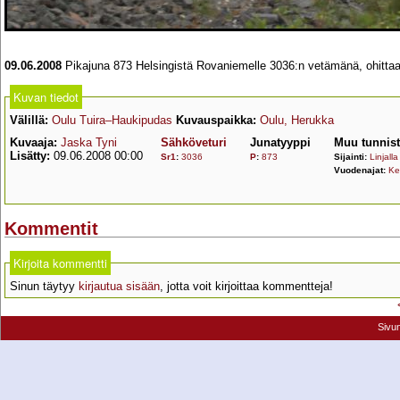
09.06.2008
Pikajuna 873 Helsingistä Rovaniemelle 3036:n vetämänä, ohitta
Kuvan tiedot
Välillä:
Oulu Tuira–Haukipudas
Kuvauspaikka:
Oulu, Herukka
Kuvaaja:
Jaska Tyni
Sähköveturi
Junatyyppi
Muu tunnis
Lisätty:
09.06.2008 00:00
Sr1
:
3036
P
:
873
Sijainti:
Linjalla
Vuodenajat:
Ke
Kommentit
Kirjoita kommentti
Sinun täytyy
kirjautua sisään
, jotta voit kirjoittaa kommentteja!
Sivu