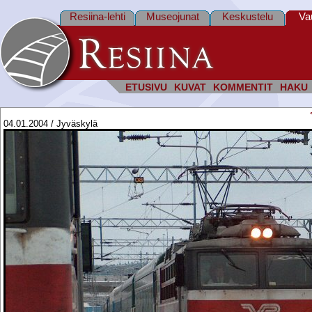
Resiina-lehti
Museojunat
Keskustelu
Va
ETUSIVU
KUVAT
KOMMENTIT
HAKU
04.01.2004 / Jyväskylä