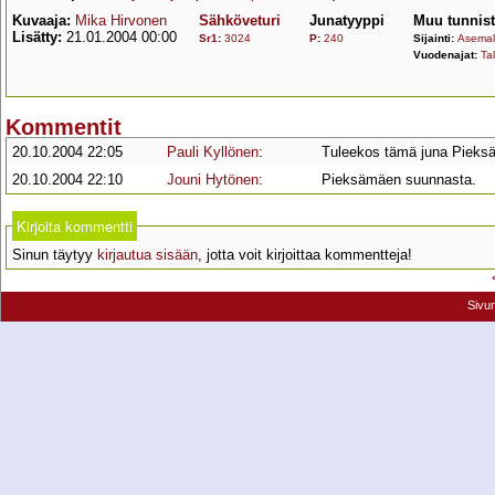
Kuvaaja:
Mika Hirvonen
Sähköveturi
Junatyyppi
Muu tunnis
Lisätty:
21.01.2004 00:00
Sr1
:
3024
P
:
240
Sijainti:
Asemall
Vuodenajat:
Tal
Kommentit
20.10.2004 22:05
Pauli Kyllönen
:
Tuleekos tämä juna Pieks
20.10.2004 22:10
Jouni Hytönen
:
Pieksämäen suunnasta.
Kirjoita kommentti
Sinun täytyy
kirjautua sisään
, jotta voit kirjoittaa kommentteja!
Sivu