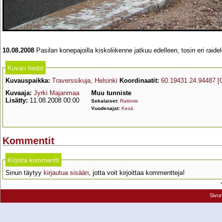
10.08.2008
Pasilan konepajoilla kiskoliikenne jatkuu edelleen, tosin eri raide
Kuvan tiedot
Kuvauspaikka:
Traverssikuja, Helsinki
Koordinaatit:
60.19431 24.94487
[
Kuvaaja:
Jyrki Majanmaa
Muu tunniste
Lisätty:
11.08.2008 00:00
Sekalaiset:
Raitiotie
Vuodenajat:
Kesä
Kommentit
Kirjoita kommentti
Sinun täytyy
kirjautua sisään
, jotta voit kirjoittaa kommentteja!
Sivu