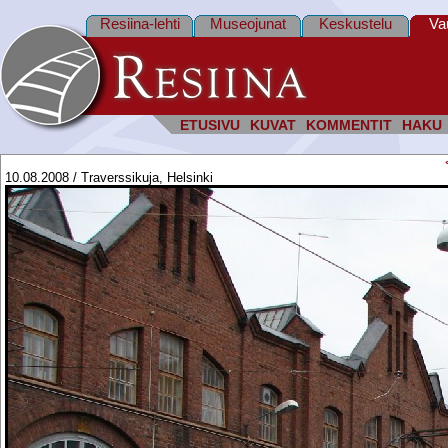
Resiina-lehti
Museojunat
Keskustelu
Va
ETUSIVU
KUVAT
KOMMENTIT
HAKU
10.08.2008 / Traverssikuja, Helsinki