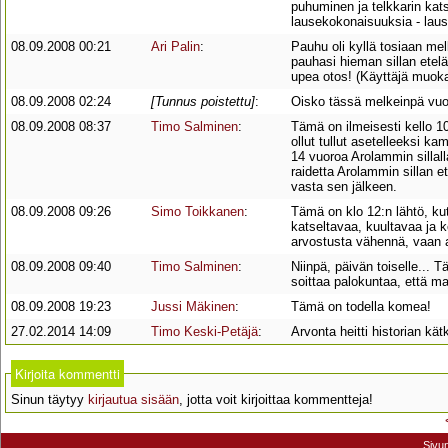
puhuminen ja telkkarin kat
lausekokonaisuuksia - lau
08.09.2008 00:21
Ari Palin
:
Pauhu oli kyllä tosiaan mel
pauhasi hieman sillan etelä
upea otos! (Käyttäjä muok
08.09.2008 02:24
[Tunnus poistettu]
:
Oisko tässä melkeinpä vuo
08.09.2008 08:37
Timo Salminen
:
Tämä on ilmeisesti kello 10
ollut tullut asetelleeksi k
14 vuoroa Arolammin sillalla,
raidetta Arolammin sillan ete
vasta sen jälkeen.
08.09.2008 09:26
Simo Toikkanen
:
Tämä on klo 12:n lähtö, k
katseltavaa, kuultavaa ja k
arvostusta vähennä, vaan a
08.09.2008 09:40
Timo Salminen
:
Niinpä, päivän toiselle... 
soittaa palokuntaa, että m
08.09.2008 19:23
Jussi Mäkinen
:
Tämä on todella komea!
27.02.2014 14:09
Timo Keski-Petäjä
:
Arvonta heitti historian kät
Kirjoita kommentti
Sinun täytyy
kirjautua sisään
, jotta voit kirjoittaa kommentteja!
Sivu