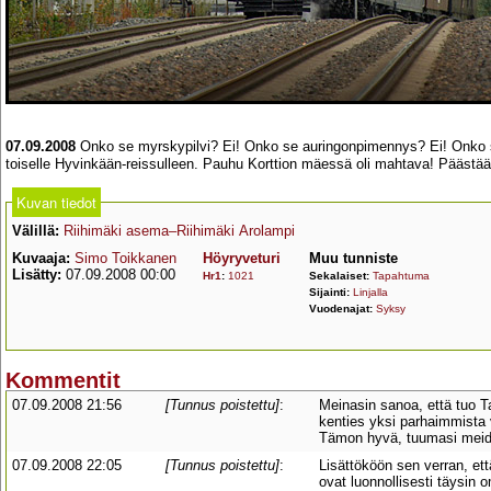
07.09.2008
Onko se myrskypilvi? Ei! Onko se auringonpimennys? Ei! Onko se 
toiselle Hyvinkään-reissulleen. Pauhu Korttion mäessä oli mahtava! Pääs
Kuvan tiedot
Välillä:
Riihimäki asema–Riihimäki Arolampi
Kuvaaja:
Simo Toikkanen
Höyryveturi
Muu tunniste
Lisätty:
07.09.2008 00:00
Hr1
:
1021
Sekalaiset:
Tapahtuma
Sijainti:
Linjalla
Vuodenajat:
Syksy
Kommentit
07.09.2008 21:56
[Tunnus poistettu]
:
Meinasin sanoa, että tuo T
kenties yksi parhaimmista 
Tämon hyvä, tuumasi meid
07.09.2008 22:05
[Tunnus poistettu]
:
Lisättököön sen verran, ett
ovat luonnollisesti täysin