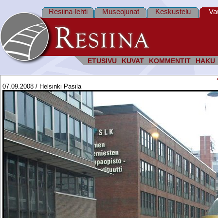
Resiina-lehti
Museojunat
Keskustelu
Va
ETUSIVU
KUVAT
KOMMENTIT
HAKU
07.09.2008 / Helsinki Pasila