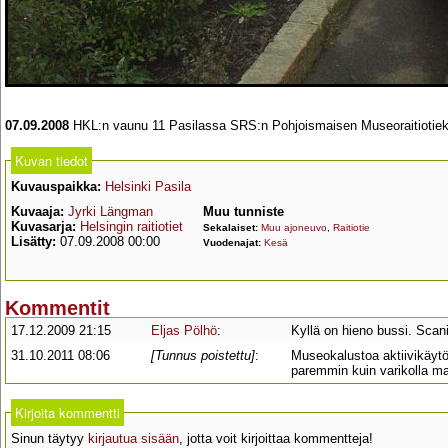
07.09.2008
HKL:n vaunu 11 Pasilassa SRS:n Pohjoismaisen Museoraitiotiekongr
Kuvan tiedot
Kuvauspaikka:
Helsinki Pasila
Kuvaaja:
Jyrki Längman
Muu tunniste
Kuvasarja:
Helsingin raitiotiet
Sekalaiset:
Muu ajoneuvo
,
Raitiotie
Lisätty:
07.09.2008 00:00
Vuodenajat:
Kesä
Kommentit
17.12.2009 21:15
Eljas Pölhö
:
Kyllä on hieno bussi. Scani
31.10.2011 08:06
[Tunnus poistettu]
:
Museokalustoa aktiivikäytö
paremmin kuin varikolla m
Kirjoita kommentti
Sinun täytyy
kirjautua sisään
, jotta voit kirjoittaa kommentteja!