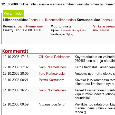
12.10.2008
Onkos tälle vaunulle olemassa mitään virallista nimeä tai numero
Kuvan tiedot
Liikennepaikka:
Joensuu
(
Liikennepaikan tiedot
)
Kuvauspaikka:
Joensuu
Kuvaaja:
Sami Niemeläinen
Muu tunniste
Virkatarvevau
Lisätty:
12.10.2008 00:00
Sijainti:
Asemalla/Ratapihalla
BOv
:
070458
Vuodenajat:
Syksy
Kommentit
12.10.2008 17:16
Olli Keski-Rahkonen
:
Käyttötarkoitus on vaihteid
070461:een asti, ja nämäh
12.10.2008 17:32
Sami Niemeläinen
:
Kiitos tiedosta! Tämän va
12.10.2008 20:09
Tero Korkeakoski
:
Anteeks nyt mutta oletko si
13.10.2008 00:21
Perttu Karttunen
:
Kävitkö kurkkaamassa ratat
älinen rata ilmeisesti nyt s
14.10.2008 16:25
Sami Niemeläinen
:
Terve! Huomattavasti vanh
kirjautumisvuodesta johonki
osuudella!
17.10.2008 09:59
[Tunnus poistettu]
:
Vieläkös tuo ratatyö on käy
mennä Joensuuhun kuvailem
tehdä ;)