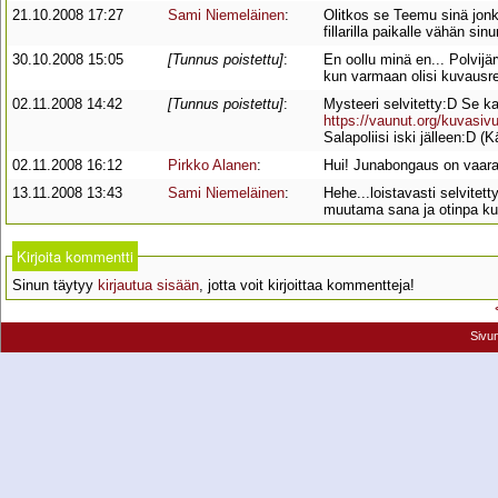
21.10.2008 17:27
Sami Niemeläinen
:
Olitkos se Teemu sinä jonka
fillarilla paikalle vähän sin
30.10.2008 15:05
[Tunnus poistettu]
:
En oollu minä en... Polvij
kun varmaan olisi kuvausr
02.11.2008 14:42
[Tunnus poistettu]
:
Mysteeri selvitetty:D Se ka
https://vaunut.org/kuvasiv
Salapoliisi iski jälleen:D 
02.11.2008 16:12
Pirkko Alanen
:
Hui! Junabongaus on vaaralli
13.11.2008 13:43
Sami Niemeläinen
:
Hehe...loistavasti selvitet
muutama sana ja otinpa ku
Kirjoita kommentti
Sinun täytyy
kirjautua sisään
, jotta voit kirjoittaa kommentteja!
Sivu