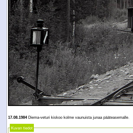
17.08.1984
Diema-veturi kiskoo kolme vaunuista junaa pääteasemalle.
Kuvan tiedot