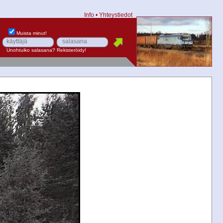
Info
•
Yhteystiedot
Muista minut!
Unohtuiko salasana?
Rekisteröidy!