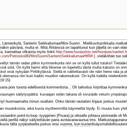
, Lännenkylä, Santerin Seikkailumaa/Mini-Suomi.. Mielikuvitusrikkaita matkakohtei
näkin päivänä, mutta ei. Mitä Ähtärissä on tapahtunut kun jäljellä on vain e
ta, kannattaa vilkaista myös linkit
http://www.huvipuisto.net/huvipuis/santeri.
le.com/Petroskoi80/MiniSuomiSanterinSeikkailumaaHtRi#
(..vieläköhän tuo sä
ellyt tämän radan pitkin kymmenkunta niin se on kyllä tullut tutuksi! Tietääk
ksiä siitä. On kyllä harmi että liikenne on lopetettu tästä mutta kalusto on onn
ot ovat nykyään Pirttikylässä. Siellä ei valitettavasti ole näin hieno rata ja p
ä olemassa niin kuin kaikki muutkin rakennukset. On kyllä todella mielenkiint
19:15)
i sana pois tuosta edellisestä kommentista... Oli tarkoitus kirjoittaa kymme
la vaunujen säilytyspätkä. kuvaajan selän takana oli sivuraide veturin ympäriajo
änyt huomaamatta minun osaltani. Onko tämän rautatien linjaus joskus muutettu
adan muutoksista, eikä kuvia myöhemmiltä käynneiltä löydy. Ei muuta kuin yhde
osiaankin point-to-loop -tyyppinen (Pisara) ja oikealle johtava pistoraide oli
siellä perillä näkyi säilytettävän paria avotavaravaunua tms. Matkustajajunarun
aa kuvia tältä syrjäraiteelta joskus ensi vuonna, kun kuvienlisäysmahdollisuuten