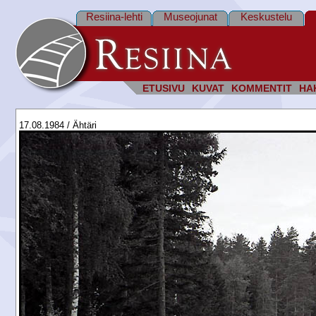
Resiina-lehti
Museojunat
Keskustelu
ETUSIVU
KUVAT
KOMMENTIT
HA
17.08.1984 / Ähtäri