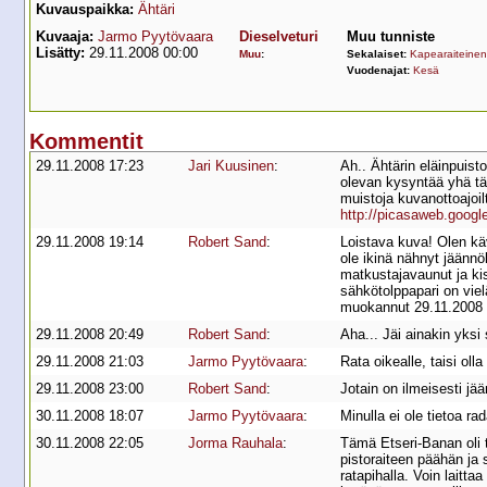
Kuvauspaikka:
Ähtäri
Kuvaaja:
Jarmo Pyytövaara
Dieselveturi
Muu tunniste
Lisätty:
29.11.2008 00:00
Muu
:
Sekalaiset:
Kapearaiteinen
Vuodenajat:
Kesä
Kommentit
29.11.2008 17:23
Jari Kuusinen
:
Ah.. Ähtärin eläinpuisto
olevan kysyntää yhä tä
muistoja kuvanottoajoil
http://picasaweb.goog
29.11.2008 19:14
Robert Sand
:
Loistava kuva! Olen käv
ole ikinä nähnyt jäännö
matkustajavaunut ja kisk
sähkötolppapari on viel
muokannut 29.11.2008 
29.11.2008 20:49
Robert Sand
:
Aha... Jäi ainakin yks
29.11.2008 21:03
Jarmo Pyytövaara
:
Rata oikealle, taisi ol
29.11.2008 23:00
Robert Sand
:
Jotain on ilmeisesti jä
30.11.2008 18:07
Jarmo Pyytövaara
:
Minulla ei ole tietoa r
30.11.2008 22:05
Jorma Rauhala
:
Tämä Etseri-Banan oli t
pistoraiteen päähän ja 
ratapihalla. Voin laitt