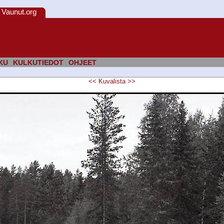
Vaunut.org
KU
KULKUTIEDOT
OHJEET
<<
Kuvalista
>>