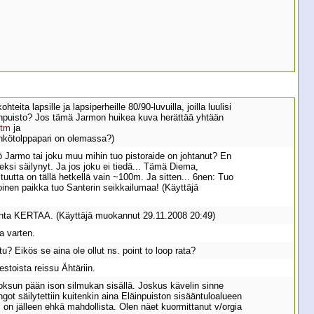
ta lapsille ja lapsiperheille 80/90-luvuilla, joilla luulisi
läinpuisto? Jos tämä Jarmon huikea kuva herättää yhtään
htm
ja
hkötolppapari on olemassa?)
ö Jarmo tai joku muu mihin tuo pistoraide on johtanut? En
eksi säilynyt. Ja jos joku ei tiedä... Tämä Diema,
ituutta on tällä hetkellä vain ~100m. Ja sitten... 6nen: Tuo
oinen paikka tuo Santerin seikkailumaa! (Käyttäjä
nkunta KERTAA. (Käyttäjä muokannut 29.11.2008 20:49)
a varten.
? Eikös se aina ole ollut ns. point to loop rata?
stoista reissu Ähtäriin.
 Moksun pään ison silmukan sisällä. Joskus kävelin sinne
got säilytettiin kuitenkin aina Eläinpuiston sisääntuloalueen
i on jälleen ehkä mahdollista. Olen näet kuormittanut v/orgia