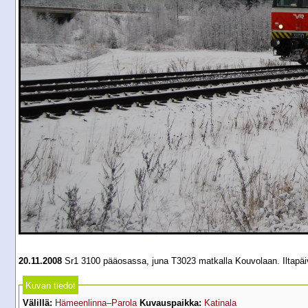
20.11.2008
Sr1 3100 pääosassa, juna T3023 matkalla Kouvolaan. Iltapäivä
Kuvan tiedot
Välillä:
Hämeenlinna–Parola
Kuvauspaikka:
Katinala