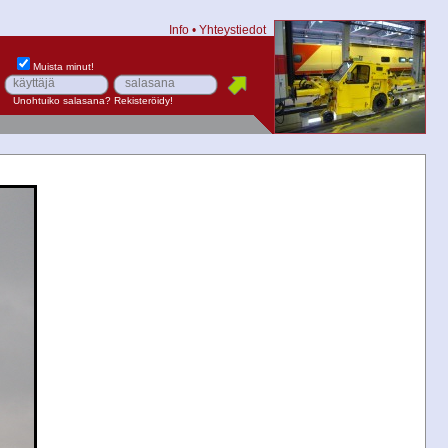
Info
•
Yhteystiedot
Muista minut!
Unohtuiko salasana?
Rekisteröidy!