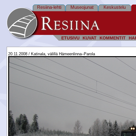
Resiina-lehti
Museojunat
Keskustelu
ETUSIVU
KUVAT
KOMMENTIT
HA
20.11.2008 / Katinala, välillä Hämeenlinna–Parola