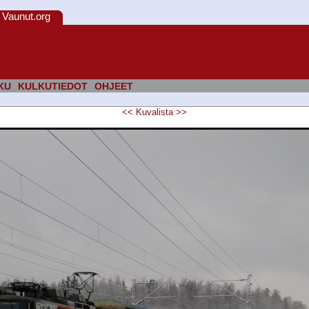
Vaunut.org
KU
KULKUTIEDOT
OHJEET
<<
Kuvalista
>>