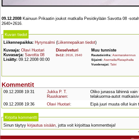
09.12.2008
Kainuun Prikaatin joukot matkalla Pesiökylään Savotta 08 -sota
2640+2616.
Kuvan tiedot
Liikennepaikka:
Hyrynsalmi
(
Liikennepaikan tiedot
)
Kuvaaja:
Olavi Huotari
Dieselveturi
Muu tunniste
Kuvasarja:
Savotta 08
Dv12
:
2616
,
2640
Rautatieinfra:
Asemarakennus
Lisätty:
09.12.2008 00:00
Sijainti:
Asemalla/Ratapihalla
Vuodenajat:
Talvi
Kommentit
09.12.2008 19:31
Jukka P. T.
Oliko junassa lähinnä vain
Ruuskanen
:
telakuorma-autot matkaisiva
09.12.2008 19:36
Olavi Huotari
:
Eipä juuri muuta ollut kuin 
Kirjoita kommentti
Sinun täytyy
kirjautua sisään
, jotta voit kirjoittaa kommentteja!