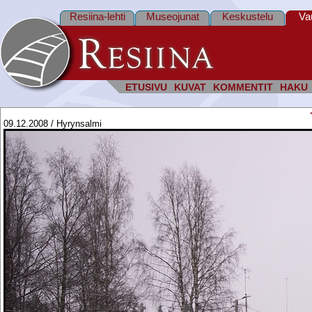
Resiina-lehti
Museojunat
Keskustelu
Va
ETUSIVU
KUVAT
KOMMENTIT
HAKU
09.12.2008 / Hyrynsalmi