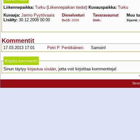
Liikennepaikka:
Turku
(
Liikennepaikan tiedot
)
Kuvauspaikka:
Turku
Kuvaaja:
Jarmo Pyytövaara
Dieselveturi
Tavaravaunut
Muu tu
Lisätty:
30.12.2008 00:00
Dv15
:
2009
Gblk
:
Sijainti:
Kommentit
17.03.2013 17:01
Petri P. Pentikäinen
:
Samoin!
Kirjoita kommentti
Sinun täytyy
kirjautua sisään
, jotta voit kirjoittaa kommentteja!
Sivu