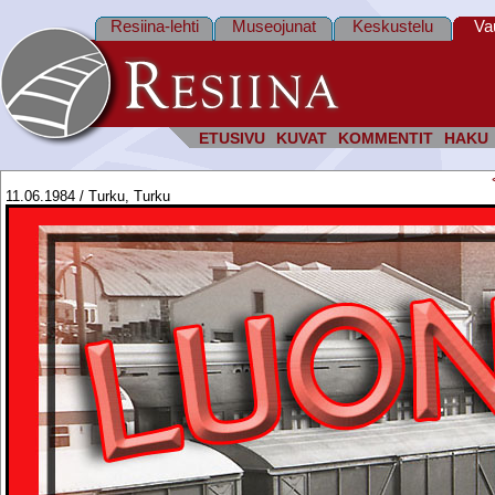
Resiina-lehti
Museojunat
Keskustelu
Va
ETUSIVU
KUVAT
KOMMENTIT
HAKU
11.06.1984 / Turku, Turku