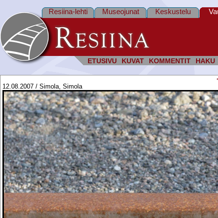
Resiina-lehti
Museojunat
Keskustelu
Va
ETUSIVU
KUVAT
KOMMENTIT
HAKU
12.08.2007 / Simola, Simola