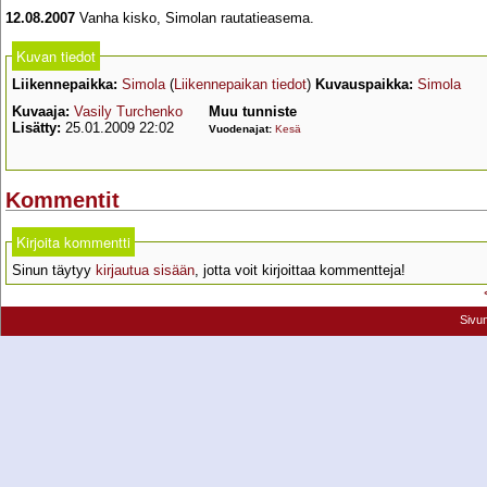
12.08.2007
Vanha kisko, Simolan rautatieasema.
Kuvan tiedot
Liikennepaikka:
Simola
(
Liikennepaikan tiedot
)
Kuvauspaikka:
Simola
Kuvaaja:
Vasily Turchenko
Muu tunniste
Lisätty:
25.01.2009 22:02
Vuodenajat:
Kesä
Kommentit
Kirjoita kommentti
Sinun täytyy
kirjautua sisään
, jotta voit kirjoittaa kommentteja!
Sivu