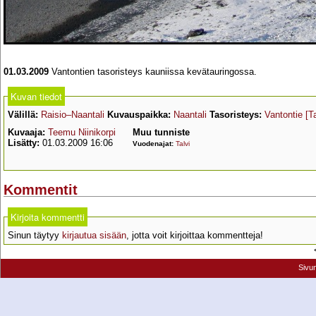
01.03.2009
Vantontien tasoristeys kauniissa kevätauringossa.
Kuvan tiedot
Välillä:
Raisio–Naantali
Kuvauspaikka:
Naantali
Tasoristeys:
Vantontie
[T
Kuvaaja:
Teemu Niinikorpi
Muu tunniste
Lisätty:
01.03.2009 16:06
Vuodenajat:
Talvi
Kommentit
Kirjoita kommentti
Sinun täytyy
kirjautua sisään
, jotta voit kirjoittaa kommentteja!
Sivu