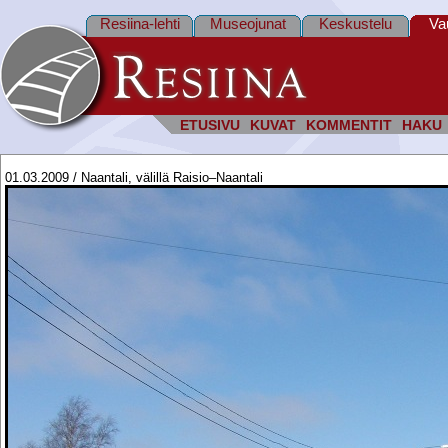
Resiina-lehti
Museojunat
Keskustelu
Va
ETUSIVU
KUVAT
KOMMENTIT
HAKU
01.03.2009 / Naantali, välillä Raisio–Naantali