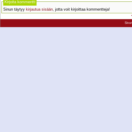
Kirjoita kommentti
Sinun täytyy
kirjautua sisään
, jotta voit kirjoittaa kommentteja!
Sivu