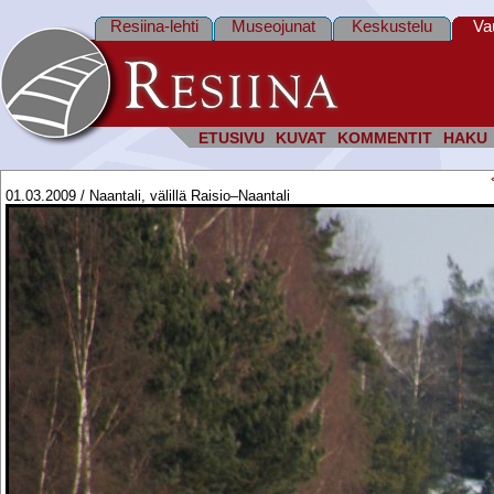
Resiina-lehti
Museojunat
Keskustelu
Va
ETUSIVU
KUVAT
KOMMENTIT
HAKU
01.03.2009 / Naantali, välillä Raisio–Naantali