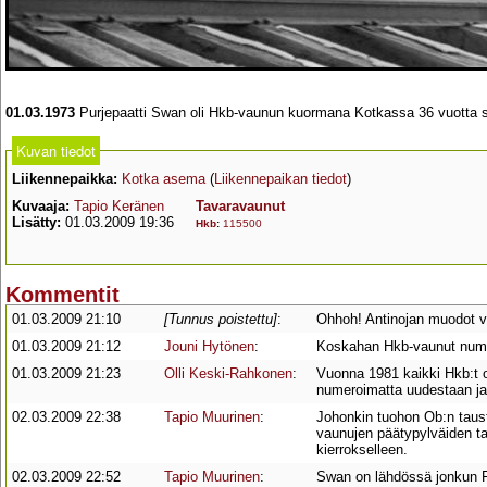
01.03.1973
Purjepaatti Swan oli Hkb-vaunun kuormana Kotkassa 36 vuotta s
Kuvan tiedot
Liikennepaikka:
Kotka asema
(
Liikennepaikan tiedot
)
Kuvaaja:
Tapio Keränen
Tavaravaunut
Lisätty:
01.03.2009 19:36
Hkb
:
115500
Kommentit
01.03.2009 21:10
[Tunnus poistettu]
:
Ohhoh! Antinojan muodot v
01.03.2009 21:12
Jouni Hytönen
:
Koskahan Hkb-vaunut numer
01.03.2009 21:23
Olli Keski-Rahkonen
:
Vuonna 1981 kaikki Hkb:t o
numeroimatta uudestaan ja
02.03.2009 22:38
Tapio Muurinen
:
Johonkin tuohon Ob:n taustal
vaunujen päätypylväiden ta
kierrokselleen.
02.03.2009 22:52
Tapio Muurinen
:
Swan on lähdössä jonkun Fin