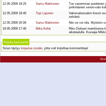
12.05.2009 18:25
Samu Makkonen
:
Tuo vasemman puoleinen ylä
jonkinlainen xenon-valo kok
12.05.2009 18:40
Topi Lajunen
:
Vakiovaloissakin linssit o
selvästi.
12.05.2009 20:06
Samu Makkonen
:
Niin se voi olla. Myöskin v
19.05.2009 17:40
Mika Kehä
:
Riku Outisen mainitsema ko
aikataululla. Kuvaaja Mikko
Kirjoita kommentti
Sinun täytyy
kirjautua sisään
, jotta voit kirjoittaa kommentteja!
Sivu