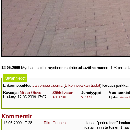
12.05.2009
Myöhässä ollut mystinen rautatiekulkuväline numero 198 paljastu
Kuvan tiedot
Liikennepaikka:
Järvenpää asema
(
Liikennepaikan tiedot
)
Kuvauspaikka:
Kuvaaja:
Mikko Otava
Sähköveturi
Junatyyppi
Muu tunnis
Lisätty:
12.05.2009 17:07
Sr1
:
3088
V
:
1198
Sijainti:
Asemall
Kommentit
12.05.2009 17:28
Riku Outinen
:
Lienee "perinteinen" koulu
jostain syystä toinen 1 jää