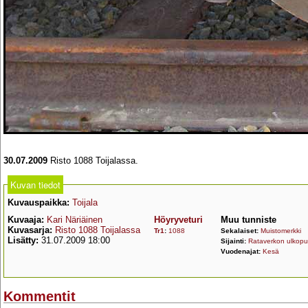
30.07.2009
Risto 1088 Toijalassa.
Kuvan tiedot
Kuvauspaikka:
Toijala
Kuvaaja:
Kari Näriäinen
Höyryveturi
Muu tunniste
Kuvasarja:
Risto 1088 Toijalassa
Tr1
:
1088
Sekalaiset:
Muistomerkki
Lisätty:
31.07.2009 18:00
Sijainti:
Rataverkon ulkopuo
Vuodenajat:
Kesä
Kommentit