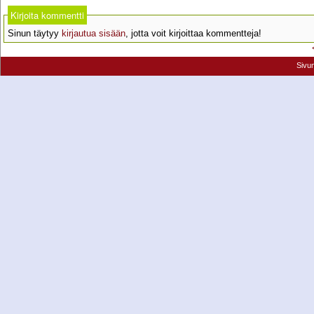
Kirjoita kommentti
Sinun täytyy
kirjautua sisään
, jotta voit kirjoittaa kommentteja!
Sivu