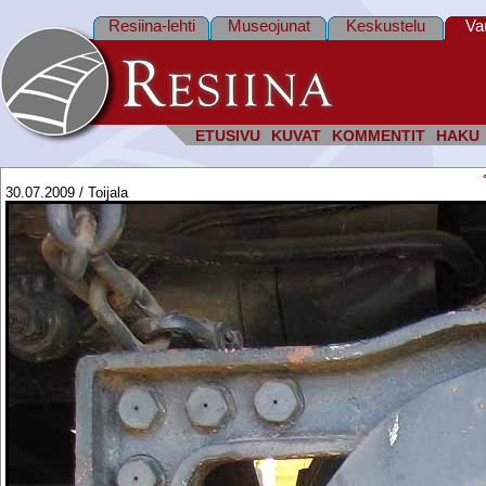
Resiina-lehti
Museojunat
Keskustelu
Va
ETUSIVU
KUVAT
KOMMENTIT
HAKU
30.07.2009 / Toijala