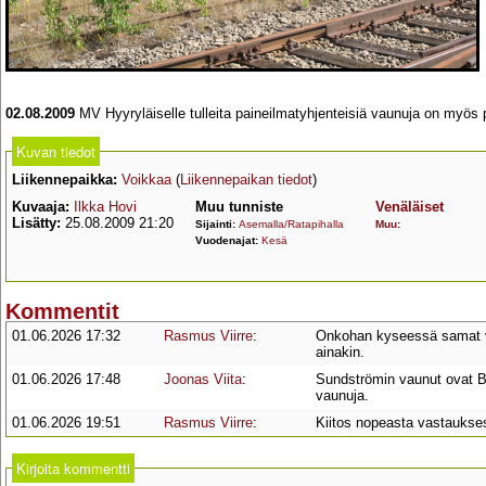
02.08.2009
MV Hyyryläiselle tulleita paineilmatyhjenteisiä vaunuja on myös p
Kuvan tiedot
Liikennepaikka:
Voikkaa
(
Liikennepaikan tiedot
)
Kuvaaja:
Ilkka Hovi
Muu tunniste
Venäläiset
Lisätty:
25.08.2009 21:20
Sijainti:
Asemalla/Ratapihalla
Muu
:
Vuodenajat:
Kesä
Kommentit
01.06.2026 17:32
Rasmus Viirre
:
Onkohan kyseessä samat va
ainakin.
01.06.2026 17:48
Joonas Viita
:
Sundströmin vaunut ovat Ba
vaunuja.
01.06.2026 19:51
Rasmus Viirre
:
Kiitos nopeasta vastaukse
Kirjoita kommentti