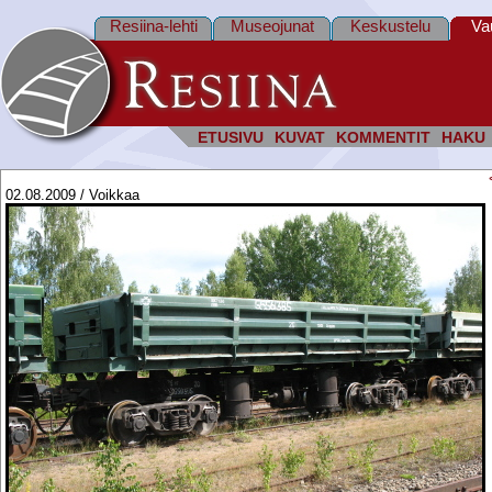
Resiina-lehti
Museojunat
Keskustelu
Va
ETUSIVU
KUVAT
KOMMENTIT
HAKU
02.08.2009 / Voikkaa