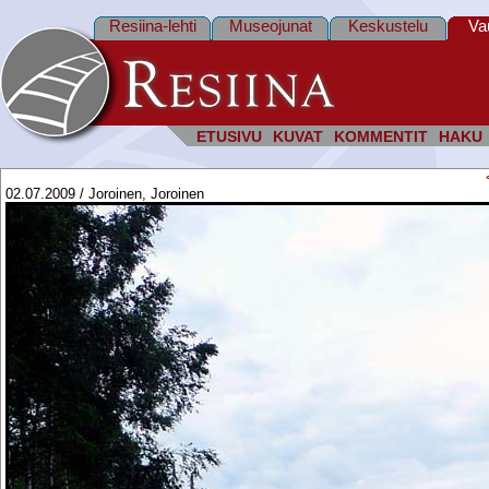
Resiina-lehti
Museojunat
Keskustelu
Va
ETUSIVU
KUVAT
KOMMENTIT
HAKU
02.07.2009 / Joroinen, Joroinen