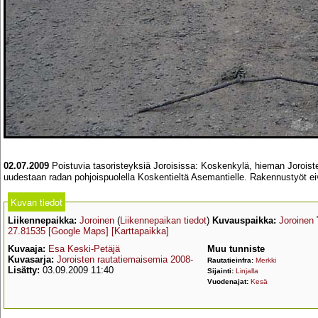
02.07.2009
Poistuvia tasoristeyksiä Joroisissa: Koskenkylä, hieman Jorois
uudestaan radan pohjoispuolella Koskentieltä Asemantielle. Rakennustyöt eiv
Kuvan tiedot
Liikennepaikka:
Joroinen
(
Liikennepaikan tiedot
)
Kuvauspaikka:
Joroinen
27.81535
[Google Maps]
[Karttapaikka]
Kuvaaja:
Esa Keski-Petäjä
Muu tunniste
Kuvasarja:
Joroisten rautatiemaisemia 2008-
Rautatieinfra:
Merkki
Lisätty:
03.09.2009 11:40
Sijainti:
Linjalla
Vuodenajat:
Kesä