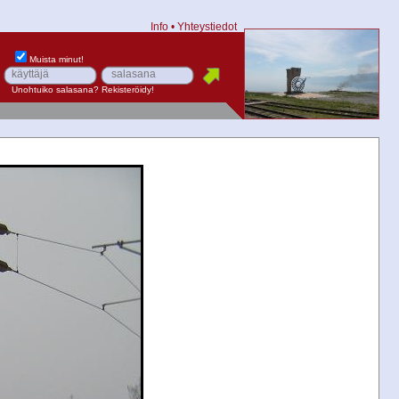
Info
•
Yhteystiedot
Muista minut!
Unohtuiko salasana?
Rekisteröidy!