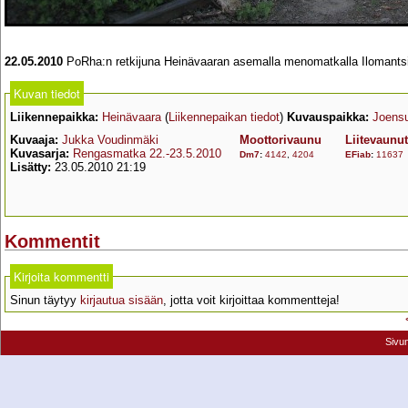
22.05.2010
PoRha:n retkijuna Heinävaaran asemalla menomatkalla Ilomantsi
Kuvan tiedot
Liikennepaikka:
Heinävaara
(
Liikennepaikan tiedot
)
Kuvauspaikka:
Joens
Kuvaaja:
Jukka Voudinmäki
Moottorivaunu
Liitevaunut
Kuvasarja:
Rengasmatka 22.-23.5.2010
Dm7
:
4142
,
4204
EFiab
:
11637
Lisätty:
23.05.2010 21:19
Kommentit
Kirjoita kommentti
Sinun täytyy
kirjautua sisään
, jotta voit kirjoittaa kommentteja!
Sivu