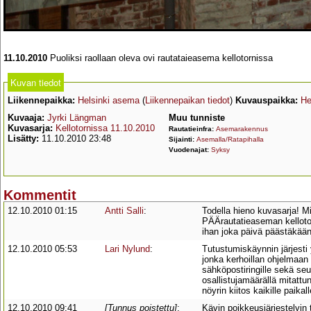
11.10.2010
Puoliksi raollaan oleva ovi rautataieasema kellotornissa
Kuvan tiedot
Liikennepaikka:
Helsinki asema
(
Liikennepaikan tiedot
)
Kuvauspaikka:
He
Kuvaaja:
Jyrki Längman
Muu tunniste
Kuvasarja:
Kellotornissa 11.10.2010
Rautatieinfra:
Asemarakennus
Lisätty:
11.10.2010 23:48
Sijainti:
Asemalla/Ratapihalla
Vuodenajat:
Syksy
Kommentit
12.10.2010 01:15
Antti Salli
:
Todella hieno kuvasarja! Mi
PÄÄrautatieaseman kellotorn
ihan joka päivä päästäkään
12.10.2010 05:53
Lari Nylund
:
Tutustumiskäynnin järjest
jonka kerhoillan ohjelmaan 
sähköpostiringille sekä seu
osallistujamäärällä mitattu
nöyrin kiitos kaikille paikal
12.10.2010 09:41
[Tunnus poistettu]
:
Kävin poikkeusjärjestelyin 