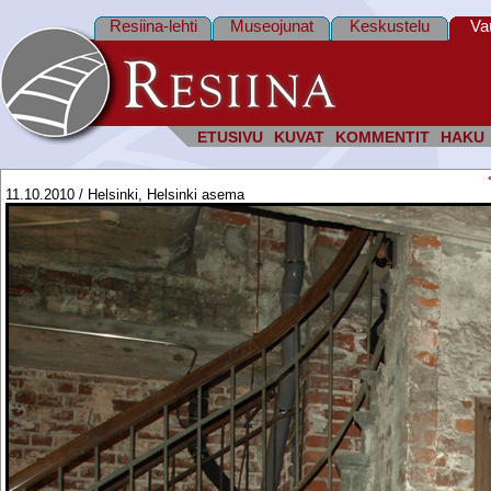
Resiina-lehti
Museojunat
Keskustelu
Va
ETUSIVU
KUVAT
KOMMENTIT
HAKU
11.10.2010 / Helsinki, Helsinki asema