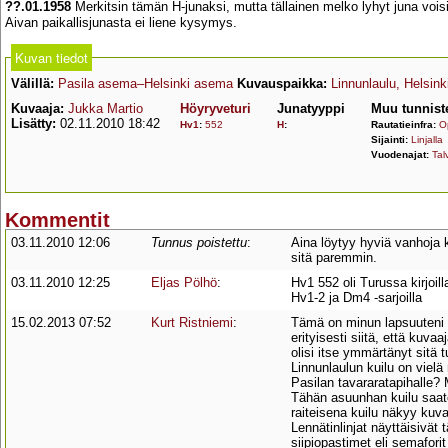
??.01.1958
Merkitsin tämän H-junaksi, mutta tällainen melko lyhyt juna voisi
Aivan paikallisjunasta ei liene kysymys.
Kuvan tiedot
Välillä:
Pasila asema–Helsinki asema
Kuvauspaikka:
Linnunlaulu, Helsink
Kuvaaja:
Jukka Martio
Höyryveturi
Junatyyppi
Muu tunnist
Lisätty:
02.11.2010 18:42
Hv1
:
552
H
:
Rautatieinfra:
O
Sijainti:
Linjalla
Vuodenajat:
Talv
Kommentit
03.11.2010 12:06
Tunnus poistettu
:
Aina löytyy hyviä vanhoja k
sitä paremmin.
03.11.2010 12:25
Eljas Pölhö
:
Hv1 552 oli Turussa kirjoil
Hv1-2 ja Dm4 -sarjoilla
15.02.2013 07:52
Kurt Ristniemi
:
Tämä on minun lapsuuteni m
erityisesti siitä, että kuva
olisi itse ymmärtänyt sitä t
Linnunlaulun kuilu on viel
Pasilan tavararatapihalle? M
Tähän asuunhan kuilu saat
raiteisena kuilu näkyy ku
Lennätinlinjat näyttäisivät 
siipiopastimet eli semafori