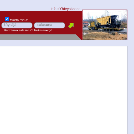
Info
•
Yhteystiedot
Muista minut!
Unohtuiko salasana?
Rekisteröidy!