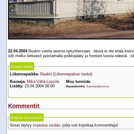
22.04.2004
Ruukin vanha asema nykytilassaan.. tässä ei ole enää kiskoja
silti melko törkeesti poistamalla poikkipääty ja frontoni tuosta edestä.. si
Kuvan tiedot
Liikennepaikka:
Ruukki
(
Liikennepaikan tiedot
)
Kuvaaja:
Mika Vähä-Lassila
Muu tunniste
Lisätty:
23.04.2004 00:00
Rautatieinfra:
Asemarakennus
Kommentit
Kirjoita kommentti
Sinun täytyy
kirjautua sisään
, jotta voit kirjoittaa kommentteja!