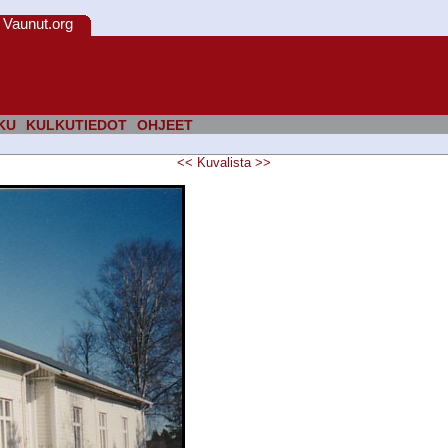
Vaunut.org
KU
KULKUTIEDOT
OHJEET
<<
Kuvalista
>>