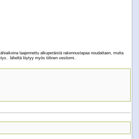
lähiaikoina laajennettu alkuperäistä rakennustapaa noudattaen, mutta
ys.. läheltä löytyy myös tiilinen vesitorni..