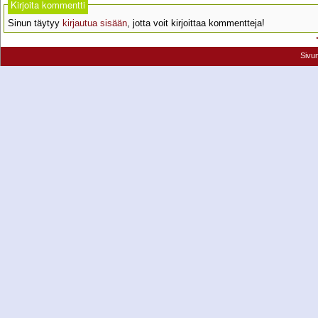
Kirjoita kommentti
Sinun täytyy
kirjautua sisään
, jotta voit kirjoittaa kommentteja!
Sivu