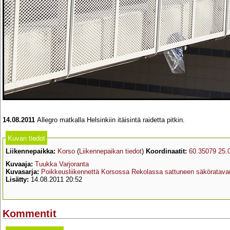
14.08.2011
Allegro matkalla Helsinkiin itäisintä raidetta pitkin.
Kuvan tiedot
Liikennepaikka:
Korso
(
Liikennepaikan tiedot
)
Koordinaatit:
60.35079 25.
Kuvaaja:
Tuukka Varjoranta
Kuvasarja:
Poikkeusliikennettä Korsossa Rekolassa sattuneen säköratavau
Lisätty:
14.08.2011 20:52
Kommentit