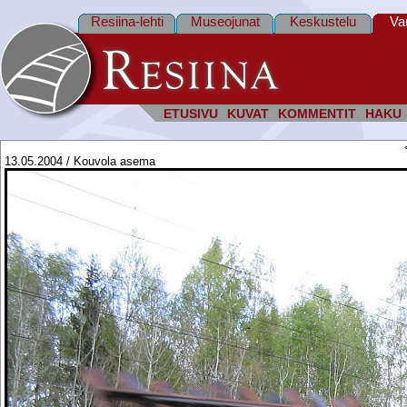
Resiina-lehti
Museojunat
Keskustelu
Va
ETUSIVU
KUVAT
KOMMENTIT
HAKU
13.05.2004 / Kouvola asema