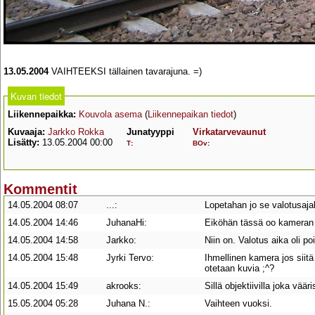
13.05.2004
VAIHTEEKSI tällainen tavarajuna. =)
Kuvan tiedot
Liikennepaikka:
Kouvola asema
(
Liikennepaikan tiedot
)
Kuvaaja:
Jarkko Rokka
Junatyyppi
Virkatarvevaunut
Lisätty:
13.05.2004 00:00
T
:
BOv
:
Kommentit
14.05.2004 08:07
...:
Lopetahan jo se valotusajal
14.05.2004 14:46
JuhanaHi:
Eiköhän tässä oo kameran 
14.05.2004 14:58
Jarkko:
Niin on. Valotus aika oli poi
14.05.2004 15:48
Jyrki Tervo:
Ihmellinen kamera jos siit
otetaan kuvia ;^?
14.05.2004 15:49
akrooks:
Sillä objektiivilla joka vääri
15.05.2004 05:28
Juhana N.:
Vaihteen vuoksi.