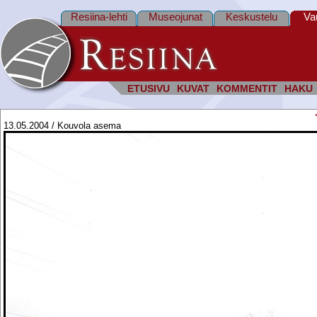
Resiina-lehti
Museojunat
Keskustelu
Va
ETUSIVU
KUVAT
KOMMENTIT
HAKU
13.05.2004 / Kouvola asema