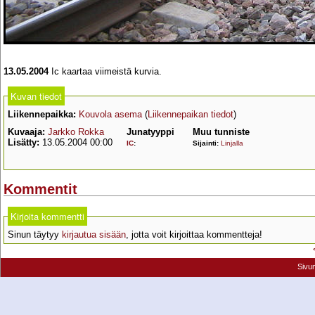
13.05.2004
Ic kaartaa viimeistä kurvia.
Kuvan tiedot
Liikennepaikka:
Kouvola asema
(
Liikennepaikan tiedot
)
Kuvaaja:
Jarkko Rokka
Junatyyppi
Muu tunniste
Lisätty:
13.05.2004 00:00
IC
:
Sijainti:
Linjalla
Kommentit
Kirjoita kommentti
Sinun täytyy
kirjautua sisään
, jotta voit kirjoittaa kommentteja!
Sivu