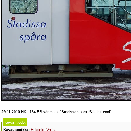
29.11.2010
HKL 164 EB-väreissä: "Stadissa spåra -Siististi cool".
Kuvan tiedot
Kuvauspaikka:
Helsinki, Vallila