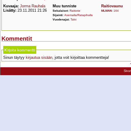
Kuvaaja:
Jorma Rauhala
Muu tunniste
Raitiovaunu
Lisätty:
23.11.2011 21:26
Sekalaiset:
Raitiotie
MLMAN
:
164
Sijainti:
Asemalla/Ratapihalla
Vuodenajat:
Talvi
Kommentit
Kirjoita kommentti
Sinun täytyy
kirjautua sisään
, jotta voit kirjoittaa kommentteja!
Sivu