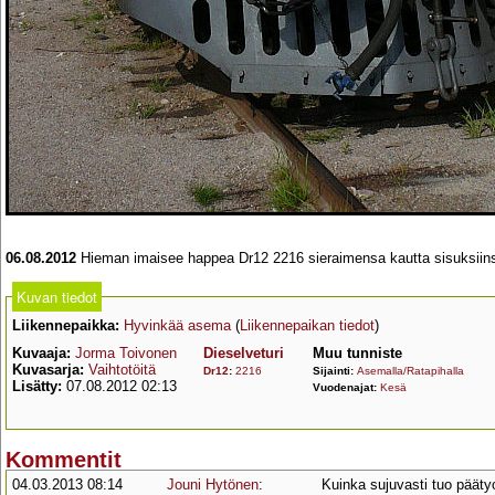
06.08.2012
Hieman imaisee happea Dr12 2216 sieraimensa kautta sisuksiinsa,
Kuvan tiedot
Liikennepaikka:
Hyvinkää asema
(
Liikennepaikan tiedot
)
Kuvaaja:
Jorma Toivonen
Dieselveturi
Muu tunniste
Kuvasarja:
Vaihtotöitä
Dr12
:
2216
Sijainti:
Asemalla/Ratapihalla
Lisätty:
07.08.2012 02:13
Vuodenajat:
Kesä
Kommentit
04.03.2013 08:14
Jouni Hytönen
:
Kuinka sujuvasti tuo päätyo