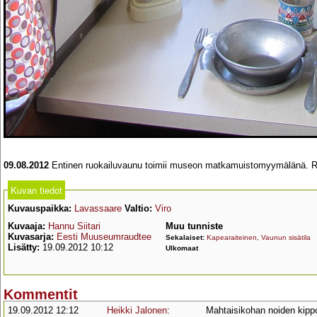
09.08.2012
Entinen ruokailuvaunu toimii museon matkamuistomyymälänä. 
Kuvan tiedot
Kuvauspaikka:
Lavassaare
Valtio:
Viro
Kuvaaja:
Hannu Siitari
Muu tunniste
Kuvasarja:
Eesti Muuseumraudtee
Sekalaiset:
Kapearaiteinen
,
Vaunun sisätila
Lisätty:
19.09.2012 10:12
Ulkomaat
Kommentit
19.09.2012 12:12
Heikki Jalonen
:
Mahtaisikohan noiden kipp