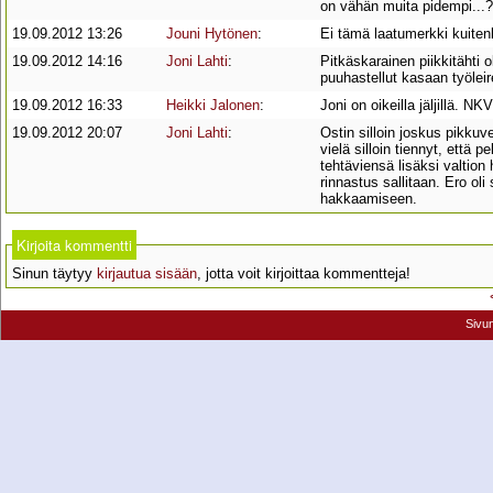
on vähän muita pidempi...?
19.09.2012 13:26
Jouni Hytönen
:
Ei tämä laatumerkki kuite
19.09.2012 14:16
Joni Lahti
:
Pitkäskarainen piikkitähti 
puuhastellut kasaan työleire
19.09.2012 16:33
Heikki Jalonen
:
Joni on oikeilla jäljillä. 
19.09.2012 20:07
Joni Lahti
:
Ostin silloin joskus pikkuve
vielä silloin tiennyt, että 
tehtäviensä lisäksi valtion
rinnastus sallitaan. Ero oli
hakkaamiseen.
Kirjoita kommentti
Sinun täytyy
kirjautua sisään
, jotta voit kirjoittaa kommentteja!
Sivu