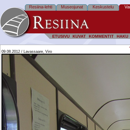
Resiina-lehti
Museojunat
Keskustelu
Va
ETUSIVU
KUVAT
KOMMENTIT
HAKU
09.08.2012 / Lavassaare, Viro