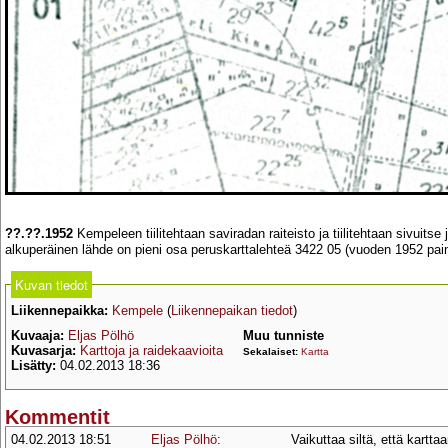
??.??.1952
Kempeleen tiilitehtaan saviradan raiteisto ja tiilitehtaan sivuits
alkuperäinen lähde on pieni osa peruskarttalehteä 3422 05 (vuoden 1952 pai
Kuvan tiedot
Liikennepaikka:
Kempele
(
Liikennepaikan tiedot
)
Kuvaaja:
Eljas Pölhö
Muu tunniste
Kuvasarja:
Karttoja ja raidekaavioita
Sekalaiset:
Kartta
Lisätty:
04.02.2013 18:36
Kommentit
04.02.2013 18:51
Eljas Pölhö
:
Vaikuttaa siltä, että karttaa