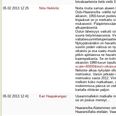
loivakaarteista tietä vielä 
05.02.2013 12:25
Niila Heikkilä
:
Noita muita saman alueen kar
Oulu-Haaransilta -välillä n
aikaisin, 1950-luvun puoles
linjaukset on jo merkattu 
mukaisesti. Pääpiirteissää
alkuperäisestä.
Oulun läheisyys vaikutti sii
suuria tietyömaavuosia. Vie
valtatiesuunnitteluperiaatte
Nykypäivänäkin on havaittavi
suoriin joiden välissä on n
oikaistu ja osa saatu muut
pitkin ajettaessa ne havait
kaarrepaikasta. Se on kolm
oikaistiin 1980-luvun lopul
scale=40000&text=oikai
Nelostie alkaa nykyään oll
metriseksi. Varsin pitkään 
metriseksi vasta 2012. Vii
melkein koko matkaltaan, o
molemmissa päissä on vielä
kartalla riittävän paljon.
05.02.2013 12:41
Kari Haapakangas
:
Useammallekin matkalle ma
se on joskus mennyt...
Haaransilta-Alatemmes sinni
Haaransillalta etelään. Va