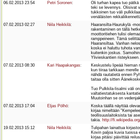
06.02.2013 23:54
Petri Soronen
:
Oli turhan kapea tuo pätkä 
teki se levennys. Olisivat
tukkoinen tuo väli pulkkila
venäläisten rekkaliikennettä.
07.02.2013 02:27
Niila Heikkilä
:
Haaransilta-Haurukylä -mo
rakentaminen on tällä hetke
moottoritiehen tulisi olema
ramppeineen. Tämä selittä
Haaransiltaa. Vanhan nelos
koska ei haluttu tuhota va
kuitenkin joskus. Samoihin 
Ylivieskantien risteykseen.
07.02.2013 08:30
Kari Haapakangas
:
Keskustelu lipeää hieman r
kun tiiraa tarkkaan merelle 
nähdä rautatietä ennen Pyhä
taitaa olla sitten Äänekosk
Tuo Pulkkila-Iisalmi väli on
valtatiestatuksesta kantati
Muutoinhan se on vedenjaka
07.02.2013 17:04
Eljas Pölhö
:
Koska täällä näyttää oleva
kirjaa nimeltään "Kempeleen
teollisuuslaitoksista tai a
takia.
http://fi.wikipedia.o
19.02.2013 15:12
Niila Heikkilä
:
Tulipahan lainattua kirjasto
Kovin paljoa kuvia tuossa 
kirjaa pitäisi päivittää re