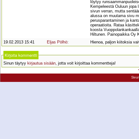
löytyy runsaammanpuoleisesti
Kempeleestä Ouluun jopa lai
sivun verran, mutta sentään
alussa on muutama sivu ma
perusparantaminen ja kanta
operaatioita. Rataa käsitte
koosta Vuoppolankankaalla 
Hiltunen. Painopaikka Oy K
19.02.2013 15:41
Eljas Pölhö
:
Hienoa, paljon kiitoksia vai
Kirjoita kommentti
Sinun täytyy
kirjautua sisään
, jotta voit kirjoittaa kommentteja!
Sivu