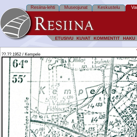
Resiina-lehti
Museojunat
Keskustelu
Va
ETUSIVU
KUVAT
KOMMENTIT
HAKU
??.??.1952 / Kempele