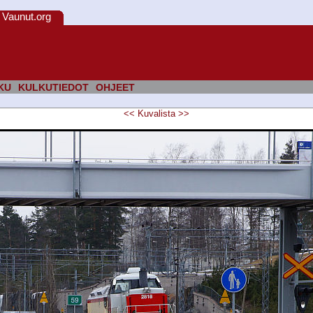
Vaunut.org
KU
KULKUTIEDOT
OHJEET
<<
Kuvalista
>>