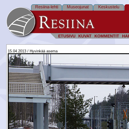
Resiina-lehti
Museojunat
Keskustelu
ETUSIVU
KUVAT
KOMMENTIT
HA
15.04.2013 / Hyvinkää asema