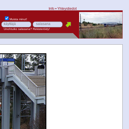
Info
•
Yhteystiedot
Muista minut!
Unohtuiko salasana?
Rekisteröidy!