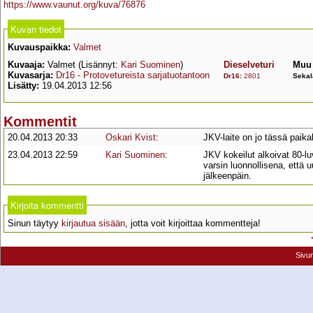
https://www.vaunut.org/kuva/76876
Kuvan tiedot
Kuvauspaikka:
Valmet
Kuvaaja:
Valmet (Lisännyt:
Kari Suominen
)
Dieselveturi
Muu 
Kuvasarja:
Dr16 - Protovetureista sarjatuotantoon
Dr16
:
2801
Sekal
Lisätty:
19.04.2013 12:56
Kommentit
20.04.2013 20:33
Oskari Kvist
:
JKV-laite on jo tässä paika
23.04.2013 22:59
Kari Suominen
:
JKV kokeilut alkoivat 80-l
varsin luonnollisena, että 
jälkeenpäin.
Kirjoita kommentti
Sinun täytyy
kirjautua sisään
, jotta voit kirjoittaa kommentteja!
Sivu