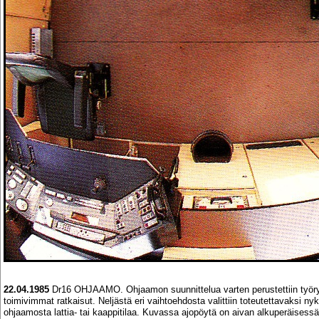
22.04.1985
Dr16 OHJAAMO. Ohjaamon suunnittelua varten perustettiin työryh
toimivimmat ratkaisut. Neljästä eri vaihtoehdosta valittiin toteutettavaksi ny
ohjaamosta lattia- tai kaappitilaa. Kuvassa ajopöytä on aivan alkuperäises