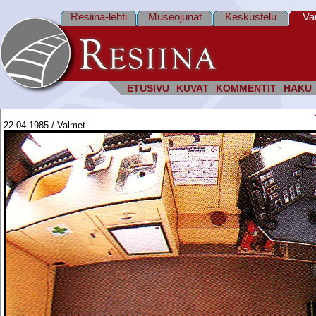
Resiina-lehti
Museojunat
Keskustelu
Va
ETUSIVU
KUVAT
KOMMENTIT
HAKU
22.04.1985 / Valmet