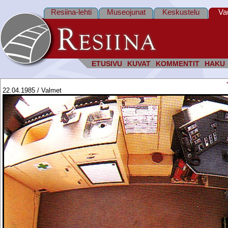
Resiina-lehti
Museojunat
Keskustelu
Va
ETUSIVU
KUVAT
KOMMENTIT
HAKU
22.04.1985 / Valmet