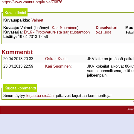
https://www.vaunut.org/kuva/76876
Kuvan tiedot
Kuvauspaikka:
Valmet
Kuvaaja:
Valmet (Lisännyt:
Kari Suominen
)
Dieselveturi
Muu 
Kuvasarja:
Dr16 - Protovetureista sarjatuotantoon
Dr16
:
2801
Sekal
Lisätty:
19.04.2013 12:56
Kommentit
20.04.2013 20:33
Oskari Kvist
:
JKV-laite on jo tässä paika
23.04.2013 22:59
Kari Suominen
:
JKV kokeilut alkoivat 80-l
varsin luonnollisena, että 
jälkeenpäin.
Kirjoita kommentti
Sinun täytyy
kirjautua sisään
, jotta voit kirjoittaa kommentteja!
Sivu