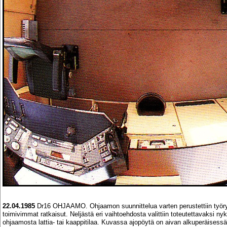
22.04.1985
Dr16 OHJAAMO. Ohjaamon suunnittelua varten perustettiin työryh
toimivimmat ratkaisut. Neljästä eri vaihtoehdosta valittiin toteutettavaksi ny
ohjaamosta lattia- tai kaappitilaa. Kuvassa ajopöytä on aivan alkuperäises