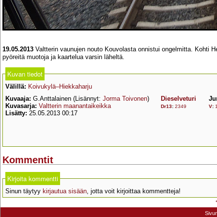
19.05.2013
Valtterin vaunujen nouto Kouvolasta onnistui ongelmitta. Kohti He
pyöreitä muotoja ja kaartelua varsin läheltä.
Kuvan tiedot
Välillä:
Koivukylä–Hiekkaharju
Kuvaaja:
G.Anttalainen (Lisännyt:
Jorma Toivonen
)
Dieselveturi
Ju
Kuvasarja:
Valtterin maanantaikeikka
Dr13
:
2349
V
:
Lisätty:
25.05.2013 00:17
Kommentit
Kirjoita kommentti
Sinun täytyy
kirjautua sisään
, jotta voit kirjoittaa kommentteja!
Sivu