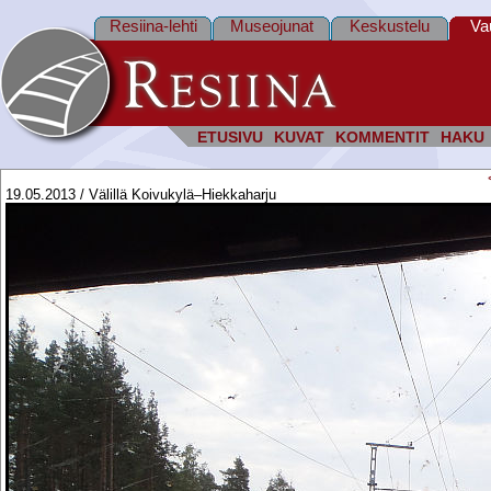
Resiina-lehti
Museojunat
Keskustelu
Va
ETUSIVU
KUVAT
KOMMENTIT
HAKU
19.05.2013 / Välillä Koivukylä–Hiekkaharju