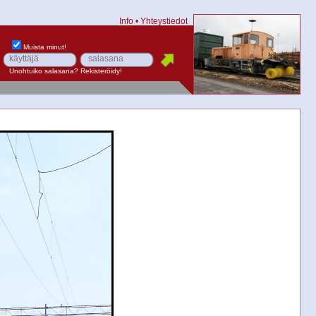
Info
•
Yhteystiedot
Muista minut!
Unohtuiko salasana?
Rekisteröidy!