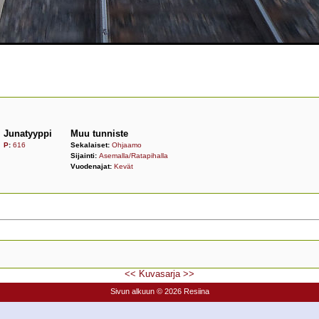
Junatyyppi
Muu tunniste
P
:
616
Sekalaiset:
Ohjaamo
Sijainti:
Asemalla/Ratapihalla
Vuodenajat:
Kevät
<<
Kuvasarja
>>
Sivun alkuun
© 2026 Resiina