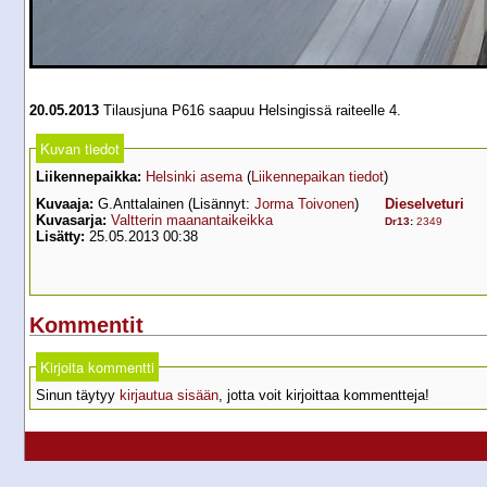
20.05.2013
Tilausjuna P616 saapuu Helsingissä raiteelle 4.
Kuvan tiedot
Liikennepaikka:
Helsinki asema
(
Liikennepaikan tiedot
)
Kuvaaja:
G.Anttalainen (Lisännyt:
Jorma Toivonen
)
Dieselveturi
Kuvasarja:
Valtterin maanantaikeikka
Dr13
:
2349
Lisätty:
25.05.2013 00:38
Kommentit
Kirjoita kommentti
Sinun täytyy
kirjautua sisään
, jotta voit kirjoittaa kommentteja!