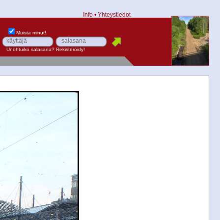
Info
•
Yhteystiedot
Muista minut!
Unohtuiko salasana?
Rekisteröidy!