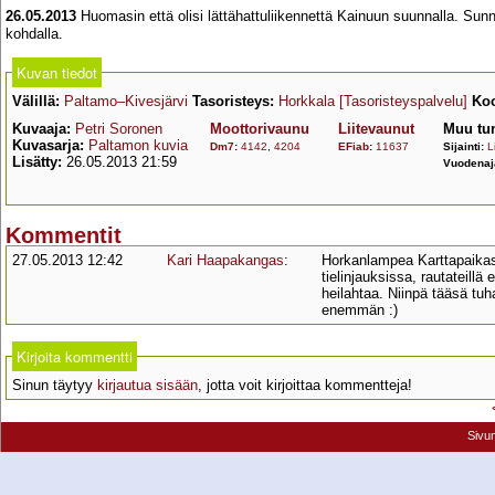
26.05.2013
Huomasin että olisi lättähattuliikennettä Kainuun suunnalla. Su
kohdalla.
Kuvan tiedot
Välillä:
Paltamo–Kivesjärvi
Tasoristeys:
Horkkala
[Tasoristeyspalvelu]
Koo
Kuvaaja:
Petri Soronen
Moottorivaunu
Liitevaunut
Muu tu
Kuvasarja:
Paltamon kuvia
Dm7
:
4142
,
4204
EFiab
:
11637
Sijainti:
L
Lisätty:
26.05.2013 21:59
Vuodenaj
Kommentit
27.05.2013 12:42
Kari Haapakangas
:
Horkanlampea Karttapaikasta
tielinjauksissa, rautateillä
heilahtaa. Niinpä tääsä tu
enemmän :)
Kirjoita kommentti
Sinun täytyy
kirjautua sisään
, jotta voit kirjoittaa kommentteja!
Sivu