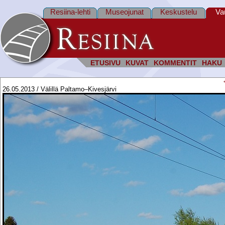
Resiina-lehti
Museojunat
Keskustelu
Va
ETUSIVU
KUVAT
KOMMENTIT
HAKU
26.05.2013 / Välillä Paltamo–Kivesjärvi